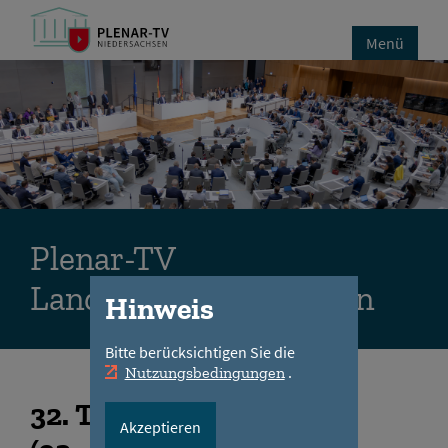
Menü
Plenar-TV
Landtag Niedersachsen
Hinweis
Bitte berücksichtigen Sie die
.
Nutzungsbedingungen
32
. Tagungsabschnitt
Akzeptieren