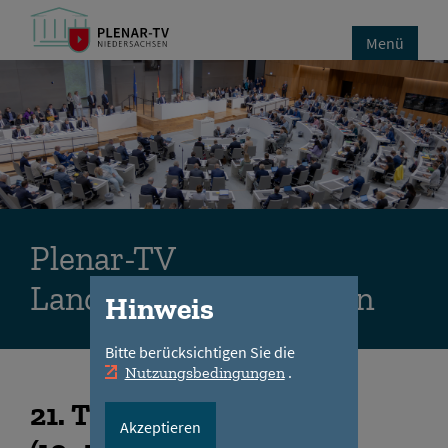
Menü
Plenar-TV
Landtag Niedersachsen
Hinweis
Bitte berücksichtigen Sie die
.
Nutzungsbedingungen
21
. Tagungsabschnitt
Akzeptieren